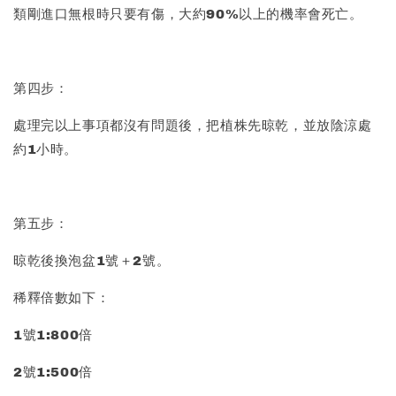
類剛進口無根時只要有傷，大約90%以上的機率會死亡。
第四步：
處理完以上事項都沒有問題後，把植株先晾乾，並放陰涼處
約1小時。
第五步：
晾乾後換泡盆1號＋2號。
稀釋倍數如下：
1號1:800倍
2號1:500倍