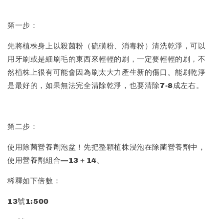
第一步：
先將植株身上以殺菌粉（硫磺粉、消毒粉）清洗乾淨，可以
用牙刷或是細刷毛的東西來輕輕的刷，一定要輕輕的刷，不
然植株上很有可能會因為刷太大力產生新的傷口。能刷乾淨
是最好的，如果無法完全清除乾淨，也要清除7-8成左右。
第二步：
使用除菌營養劑泡盆！先把整顆植株浸泡在除菌營養劑中，
使用營養劑組合—13＋14。
稀釋如下倍數：
13號1:500