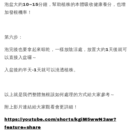
泡盆大約10~15分鐘，幫助植株的本體吸收健康養分，也增
加發根機率！
第六步：
泡完後也要拿起來晾乾，一樣放陰涼處，放置大約1天後就可
以直接入盆囉～
入盆後約半天-1天就可以澆透植株。
以上就是我們整體無根該如何處理的方式給大家參考～
附上影片連結給大家觀看會更詳細！
https://youtube.com/shorts/kgiM5wwN3aw?
feature=share