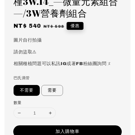
橦3W.14_—微量元素組合
—/3W營養劑組合
Sale
NT$ 540
Regular
優惠
NT$ 598
price
price
圖片自行拍攝
請勿盜取⚠️
相關種植問題可以私訊IG或著FB粉絲團詢問ㄡ
巴氏滴管
不需要
需要
數量
加入購物車