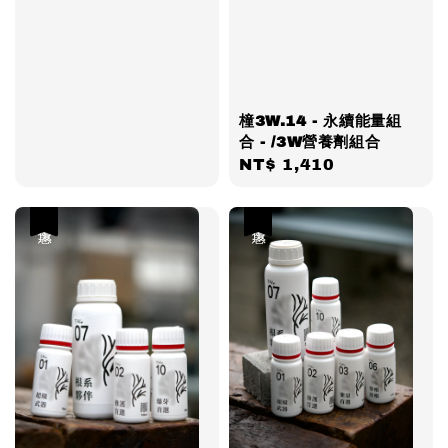
橦3W.14 - 永續能量組
合 - /3W營養劑組合
Regular
NT$ 1,410
price
優惠
優惠