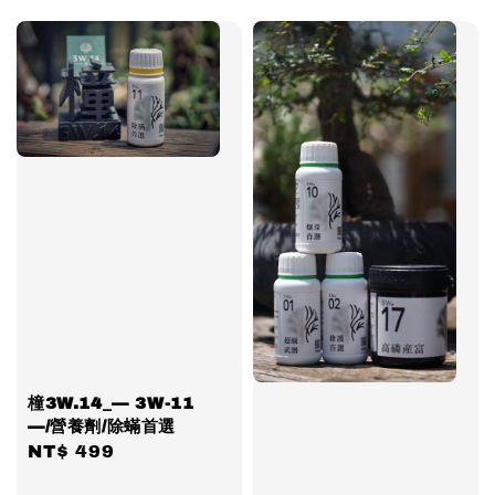
橦3W.14_— 3W-11
—/營養劑/除蟎首選
Regular
NT$ 499
price