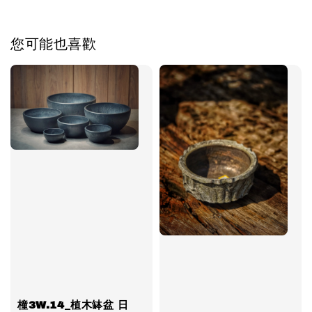
您可能也喜歡
橦3W.14_植木缽盆 日