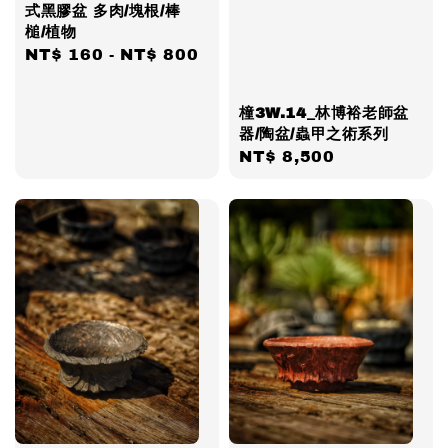
式黑膠盆 多肉/塊根/棒
槌/植物
Regular
NT$ 160
-
NT$ 800
price
橦3W.14_林博裕老師盆
器/陶盆/蟲甲之術系列
Regular
NT$ 8,500
price