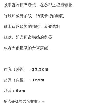
以甲蟲為原型發想，在器型上捏塑變化
飾以如蟲身的紋、納茲卡線的雕刻
鋪上質感如岩的釉彩，反覆燒制
粗獷、消光而富觸感的盆器
成為天然植栽的合宜搭配。
盆寬（外徑）：13.5cm
盆寬（內徑）：12cm
盆高：6cm
各式各樣商品來看看ㄡ～