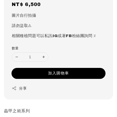
Regular
NT$ 6,500
price
圖片自行拍攝
請勿盜取⚠️
相關種植問題可以私訊IG或著FB粉絲團詢問ㄡ
數量
加入購物車
分享
蟲甲之術系列