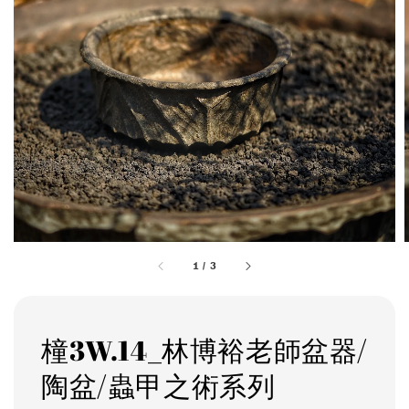
1
/
3
橦3W.14_林博裕老師盆器/
陶盆/蟲甲之術系列