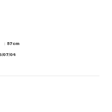
）：57cm
/07/04
式