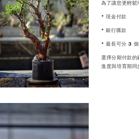
為了讓您更輕鬆
* 現金付款
* 銀行匯款
* 最長可分 3 
選擇分期付款的
進度與培育期同