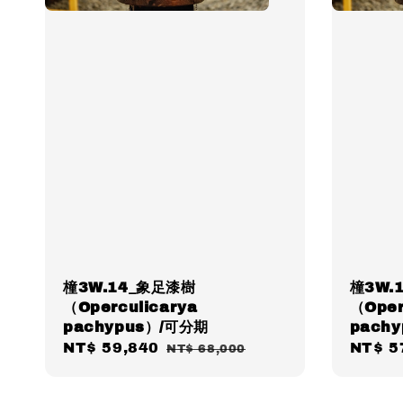
橦3W.14_象足漆樹
橦3W.
（Operculicarya
（Oper
pachypus）/可分期
pach
Sale
NT$ 59,840
Regular
Sale
NT$ 5
NT$ 68,000
price
price
price