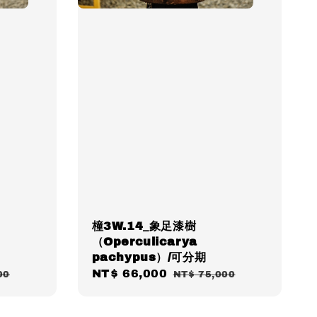
橦3W.14_象足漆樹
（Operculicarya
pachypus）/可分期
Sale
NT$ 66,000
Regular
00
NT$ 75,000
price
price