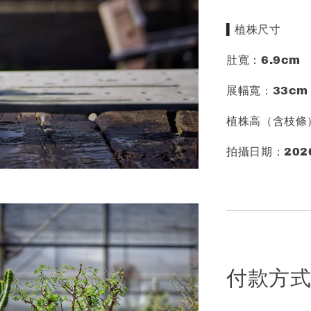
▍
植株尺寸
肚寬：6.9cm
展幅寬：33cm
植株高（含枝條
拍攝日期：2026
付款方