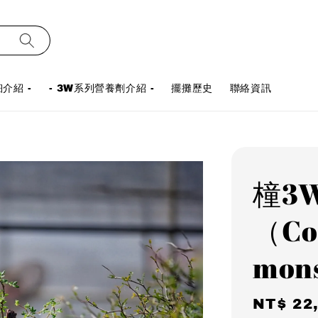
介紹 -
- 3W系列營養劑介紹 -
擺攤歷史
聯絡資訊
橦3
（Co
mon
Sale
NT$ 22