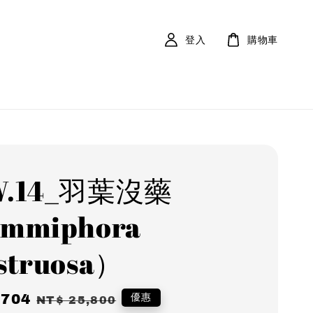
登入
購物車
W.14_羽葉沒藥
mmiphora
struosa）
,704
Regular
優惠
NT$ 25,800