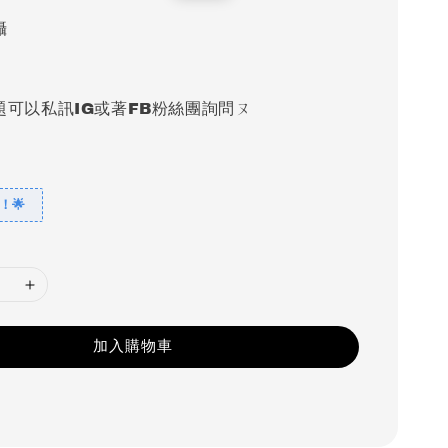
price
攝
題可以私訊IG或著FB粉絲團詢問ㄡ
！🌟
加入購物車