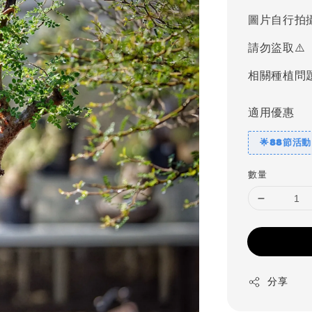
price
圖片自行拍
請勿盜取⚠️
相關種植問
適用優惠
🌟88節活動
數量
分享