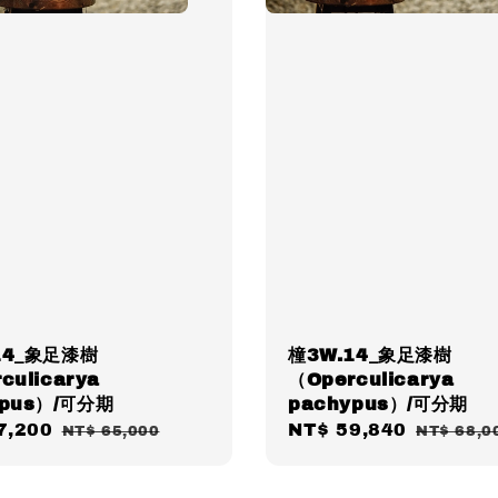
14_象足漆樹
橦3W.14_象足漆樹
culicarya
（Operculicarya
ypus）/可分期
pachypus）/可分期
7,200
Regular
Sale
NT$ 59,840
Regular
NT$ 65,000
NT$ 68,0
price
price
price