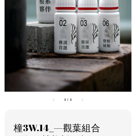
1
/
1
橦3W.14_—觀葉組合