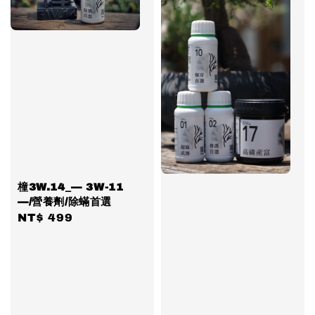
橦3W.14_— 3W-11
—/營養劑/除蟎首選
Regular
NT$ 499
price