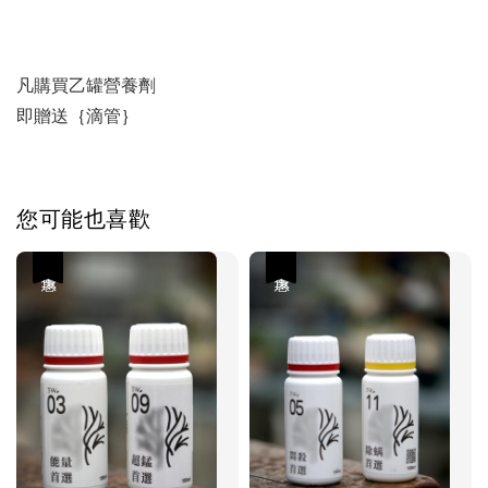
凡購買乙罐營養劑
即贈送｛滴管｝
您可能也喜歡
優惠
優惠