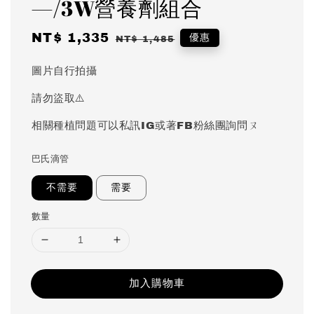
—/3W營養劑組合
Sale
NT$ 1,335
Regular
優惠
NT$ 1,485
price
price
圖片自行拍攝
請勿盜取⚠️
相關種植問題可以私訊IG或著FB粉絲團詢問ㄡ
巴氏滴管
不需要
需要
數量
加入購物車