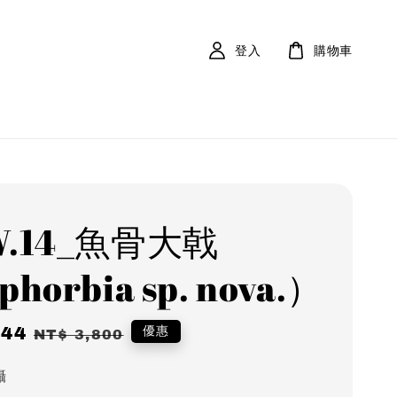
登入
購物車
W.14_魚骨大戟
horbia sp. nova.）
344
Regular
優惠
NT$ 3,800
price
攝