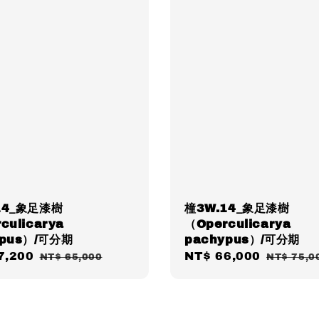
14_象足漆樹
橦3W.14_象足漆樹
culicarya
（Operculicarya
ypus）/可分期
pachypus）/可分期
7,200
Regular
Sale
NT$ 66,000
Regular
NT$ 65,000
NT$ 75,0
price
price
price