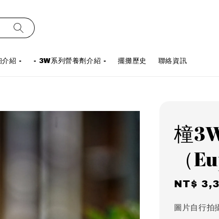
介紹 -
- 3W系列營養劑介紹 -
擺攤歷史
聯絡資訊
橦3
（Eup
Sale
NT$ 3,
price
圖片自行拍