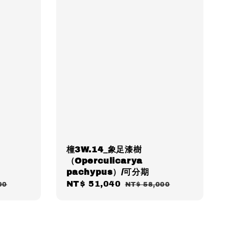
橦3W.14_象足漆樹
（Operculicarya
pachypus）/可分期
Sale
NT$ 51,040
Regular
00
NT$ 58,000
price
price