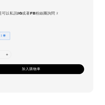
題可以私訊IG或著FB粉絲團詢問ㄡ
！🌟
加入購物車