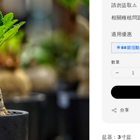
請勿盜取⚠️
相關種植問
適用優惠
🌟88節活動
數量
分享
盆器：3寸盆