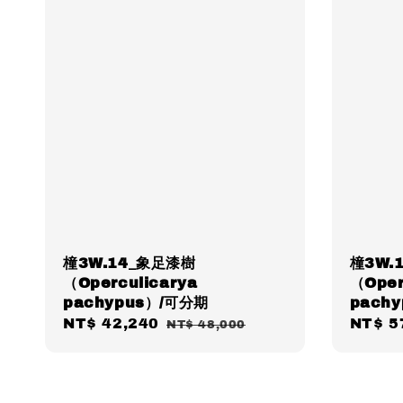
橦3W.14_象足漆樹
橦3W.
（Operculicarya
（Oper
pachypus）/可分期
pach
Sale
NT$ 42,240
Regular
Sale
NT$ 5
NT$ 48,000
price
price
price