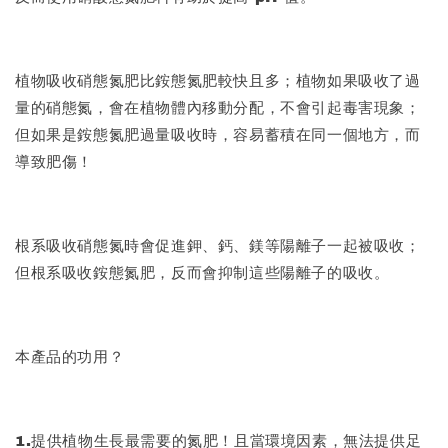
植物吸收硝態氮肥比銨態氮肥較快且多；植物如果吸收了過
量的硝態氮，會在植物體內移動分配，不會引起毒害現象；
但如果是銨態氮肥過量吸收時，容易蓄積在同一個地方，而
導致肥傷！
根系吸收硝態氮時會促進鉀、鈣、鎂等陽離子一起被吸收；
但根系吸收銨態氮肥，反而會抑制這些陽離子的吸收。
本產品的功用？
1.提供植物生長最需要的氮肥！且當環境因素，無法提供足