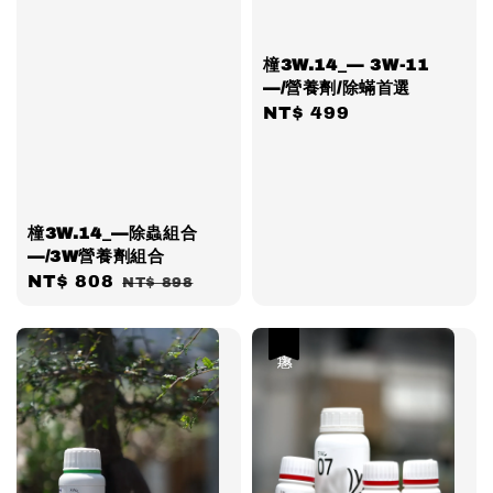
橦3W.14_— 3W-11
—/營養劑/除蟎首選
Regular
NT$ 499
price
橦3W.14_—除蟲組合
—/3W營養劑組合
Sale
NT$ 808
Regular
NT$ 898
price
price
優惠