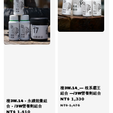
橦3W.14_— 根系霸王
組合 —/3W營養劑組合
Sale
NT$ 1,330
Regular
橦3W.14 - 永續能量組
price
price
NT$ 1,475
合 - /3W營養劑組合
Regular
NT$ 1,410