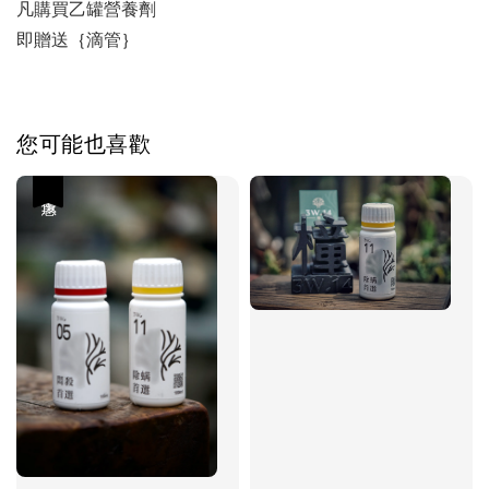
凡購買乙罐營養劑
即贈送｛滴管｝
您可能也喜歡
優惠