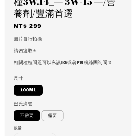
橦3W.14_— 3W-15 —/營
養劑/豐滿首選
Regular
NT$ 299
price
圖片自行拍攝
請勿盜取⚠️
相關種植問題可以私訊IG或著FB粉絲團詢問ㄡ
尺寸
100ML
巴氏滴管
不需要
需要
數量