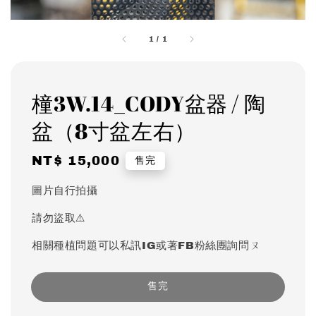
1
/
1
橦3W.14_CODY盆器 / 陶
盆（8寸盆左右）
Regular
NT$ 15,000
售完
price
圖片自行拍攝
請勿盜取⚠️
相關種植問題可以私訊IG或著FB粉絲團詢問ㄡ
售完