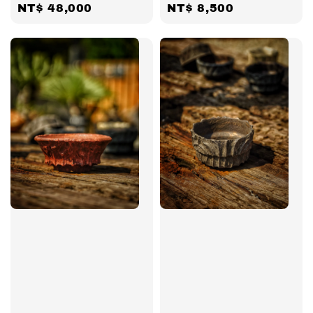
Regular
NT$ 48,000
Regular
NT$ 8,500
price
price