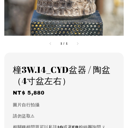
1
/
1
橦3W.14_CYD盆器 / 陶盆
（4寸盆左右）
Regular
NT$ 5,880
price
圖片自行拍攝
請勿盜取⚠️
相關種植問題可以私訊IG或著FB粉絲團詢問ㄡ