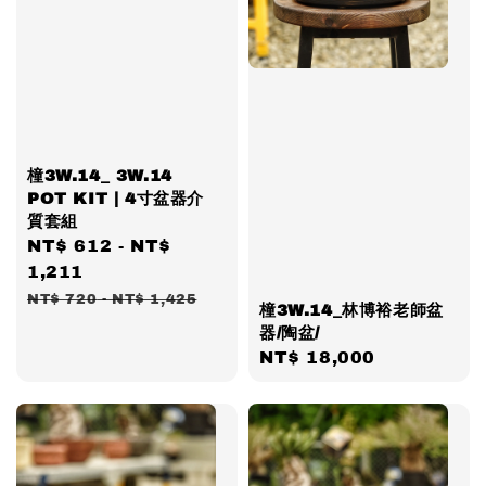
橦3W.14_ 3W.14
POT KIT | 4寸盆器介
質套組
Sale
NT$ 612
-
NT$
price
1,211
Regular
NT$ 720
-
NT$ 1,425
橦3W.14_林博裕老師盆
price
器/陶盆/
Regular
NT$ 18,000
price