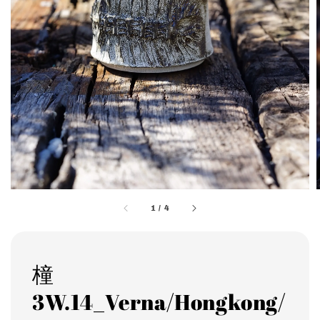
1
/
4
橦
3W.14_Verna/Hongkong/