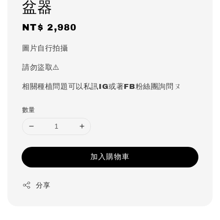
盆器
Regular
NT$ 2,980
price
圖片自行拍攝
請勿盜取⚠️
相關種植問題可以私訊IG或著FB粉絲團詢問ㄡ
數量
加入購物車
分享