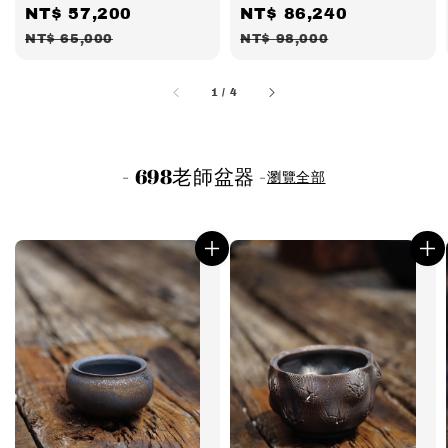
Sale
NT$ 57,200
Regular
Sale
NT$ 86,240
Regular
price
price
price
price
NT$ 65,000
NT$ 98,000
1
/
4
- 698老師盆器 -
瀏覽全部