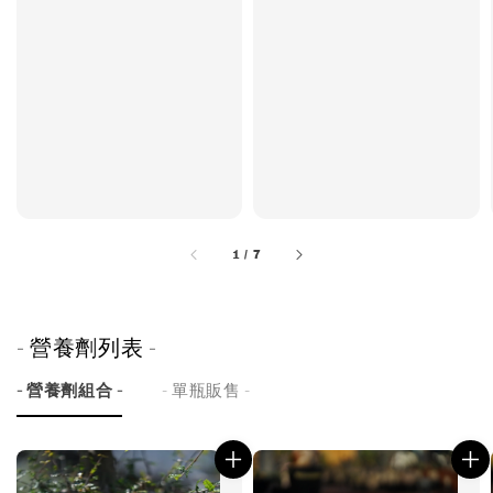
1
/
7
- 營養劑列表 -
- 營養劑組合 -
- 單瓶販售 -