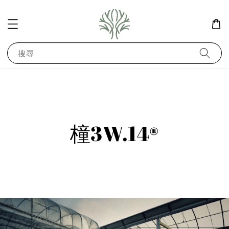
搜尋
橦3W.14®