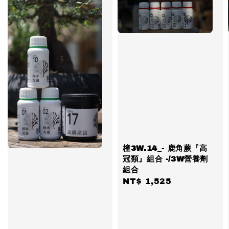
橦3W.14_- 鹿角蕨『高
冠類』組合 -/3W營養劑
組合
Regular
NT$ 1,525
price