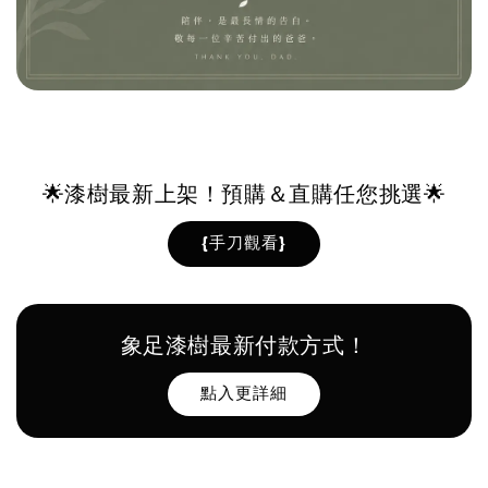
🌟漆樹最新上架！預購＆直購任您挑選🌟
{手刀觀看}
象足漆樹最新付款方式！
點入更詳細