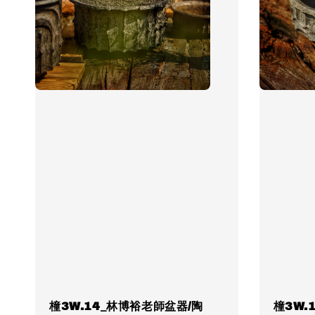
橦3W.14_林博裕老師盆器/陶
橦3W.