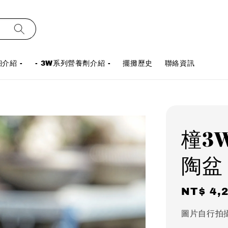
介紹 -
- 3W系列營養劑介紹 -
擺攤歷史
聯絡資訊
橦3W
陶盆
Regula
NT$ 4,
price
圖片自行拍