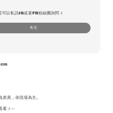
題可以私訊IG或著FB粉絲團詢問ㄡ
售完
5cm
負差異，依現場為主。
看看ㄡ～