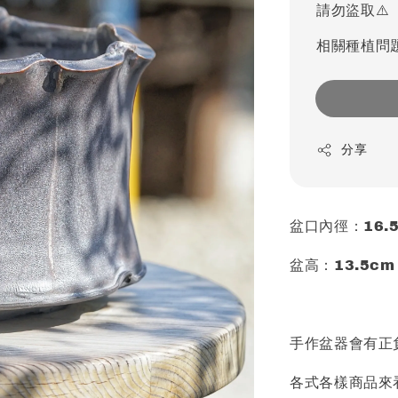
請勿盜取⚠️
相關種植問
分享
盆口內徑：16.
盆高：13.5cm
手作盆器會有正
各式各樣商品來