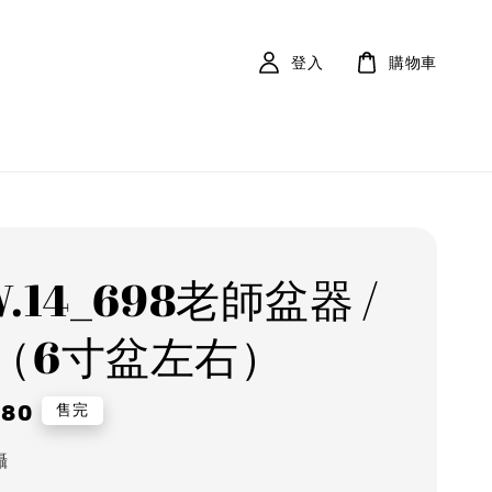
登入
購物車
.14_698老師盆器 /
（6寸盆左右）
r
280
售完
攝