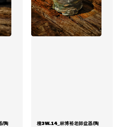
器/陶
橦3W.14_林博裕老師盆器/陶