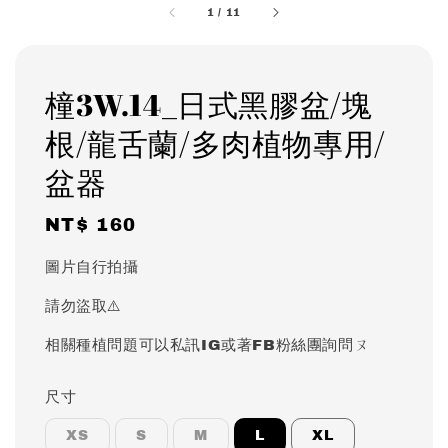
1
/
11
橦3W.14_日式黑膠盆/塊
根/龍舌蘭/多肉植物專用/
盆器
Regular
NT$ 160
price
圖片自行拍攝
請勿盜取⚠️
相關種植問題可以私訊IG或著FB粉絲團詢問ㄡ
尺寸
XS
S
M
L
XL