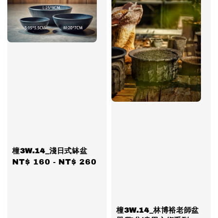
橦3W.14_淺日式缽盆
Regular
NT$ 160
-
NT$ 260
price
橦3W.14_林博裕老師盆