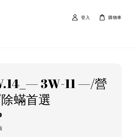
登入
購物車
.14_— 3W-11 —/營
/除蟎首選
r
9
攝