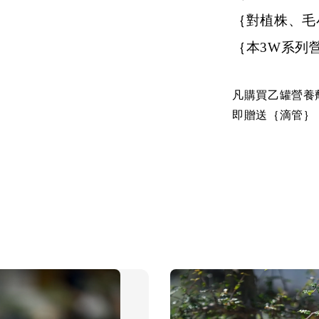
｛對植株、毛
｛本3W系列
凡購買乙罐營養
即贈送｛滴管｝