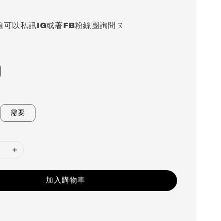
題可以私訊IG或著FB粉絲團詢問ㄡ
需要
加入購物車