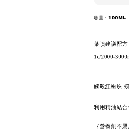
容量：100ML
葉噴建議配方
1c/2000
-3000
——————
觸殺
紅蜘蛛 
利用精油結合
｛營養劑不屬