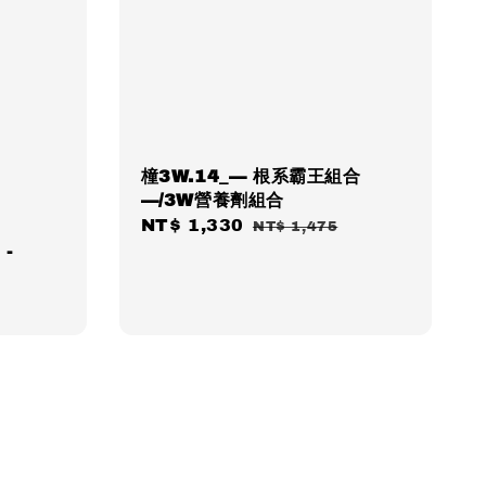
橦3W.14_— 根系霸王組合
—/3W營養劑組合
Sale
NT$ 1,330
Regular
NT$ 1,475
-
price
price