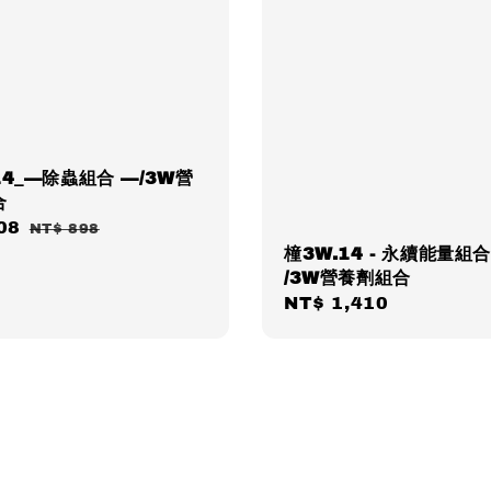
14_—除蟲組合 —/3W營
合
08
Regular
NT$ 898
橦3W.14 - 永續能量組合 
price
/3W營養劑組合
Regular
NT$ 1,410
price