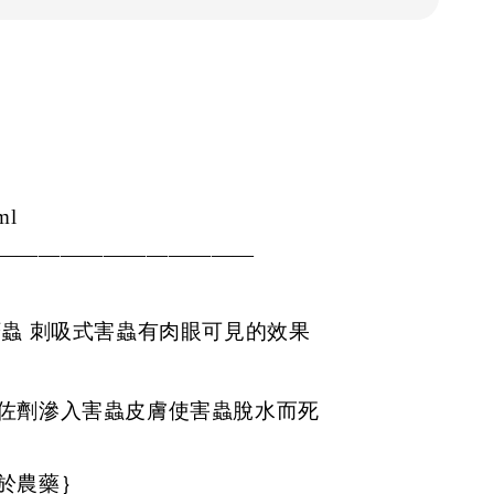
ml
————————————
蚜蟲 刺吸式害蟲
有肉眼可見的效果
佐劑滲入害蟲皮膚使害蟲脫水而死
於農藥｝