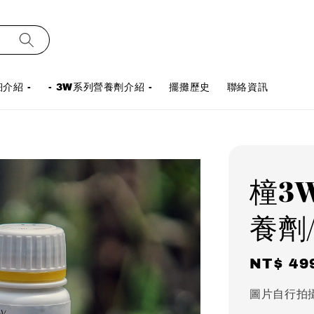
介紹 -
- 3W系列營養劑介紹 -
擺攤歷史
聯絡資訊
橦3W
養劑
Regula
NT$ 49
price
圖片自行拍