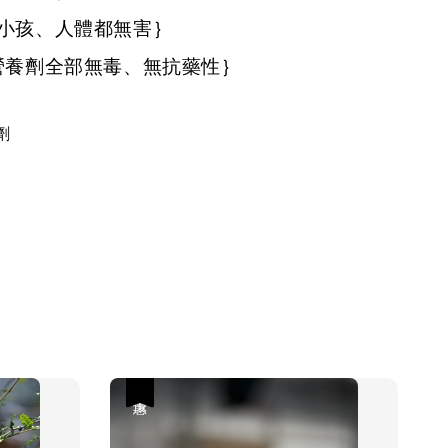
小孩、人體都無害｝
營養劑全部無毒、無抗藥性｝
劑
優惠