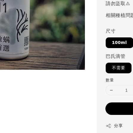
請勿盜取⚠️
相關種植問
尺寸
100ml
巴氏滴管
不需要
數量
分享